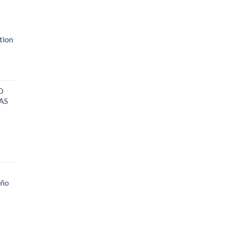
tion
D
AS
eño