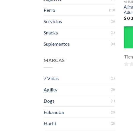
ALIM
Alim
Perro
(13)
Adul
$
0,0
Servicios
(5)
Snacks
(1)
Suplementos
(0)
Tie
MARCAS
0
7 Vidas
de
(1)
5
Agility
(3)
Dogs
(1)
Eukanuba
(2)
Hachi
(2)