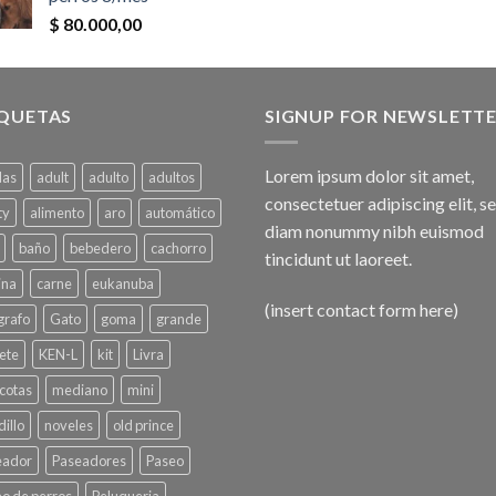
$
80.000,00
IQUETAS
SIGNUP FOR NEWSLETT
Lorem ipsum dolor sit amet,
das
adult
adulto
adultos
consectetuer adipiscing elit, s
ty
alimento
aro
automático
diam nonummy nibh euismod
baño
bebedero
cachorro
tincidunt ut laoreet.
ina
carne
eukanuba
(insert contact form here)
grafo
Gato
goma
grande
ete
KEN-L
kit
Livra
cotas
mediano
mini
illo
noveles
old prince
eador
Paseadores
Paseo