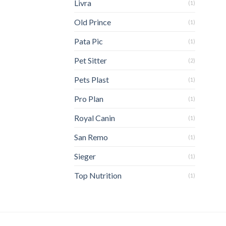
Livra
(1)
Old Prince
(1)
Pata Pic
(1)
Pet Sitter
(2)
Pets Plast
(1)
Pro Plan
(1)
Royal Canin
(1)
San Remo
(1)
Sieger
(1)
Top Nutrition
(1)