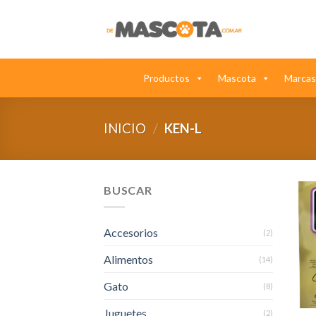
Saltar
al
contenido
Productos
Mascota
Marcas
INICIO
/
KEN-L
BUSCAR
Accesorios
(2)
Alimentos
(14)
Gato
(8)
Juguetes
(2)