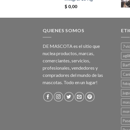
$
0,00
QUIENES SOMOS
ET
DE MASCOTA es el sitio que
7 vi
nuclea productos, marcas,
agili
comerciantes, servicios,
Barf
profesionales, vendedores y
Can
compradores del mundo de las
mascotas. Todo en un lugar!
foto
jugu
mas
mord
Pas