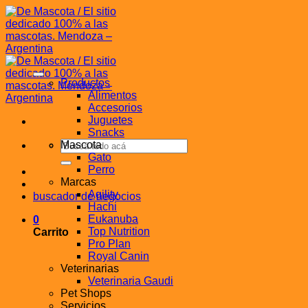
Saltar
al
contenido
Productos
Alimentos
Accesorios
Juguetes
Snacks
Buscar
Mascota
por:
Gato
Perro
Marcas
Agility
buscador de negocios
Hachi
Eukanuba
0
Top Nutrition
Carrito
Pro Plan
Royal Canin
Veterinarias
Veterinaria Gaudi
Pet Shops
Servicios