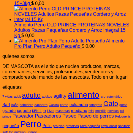
15+3kg
$
0,00
Alimento Perro OLD PRINCE PROTEINAS NOVELES
Adultos Razas Pequeñas Cordero y Arroz Integral 15
Kg
$
0,00
Alimento
Pro Plan Perro Adulto Pequeño
$
0,00
quienes somos
DE MASCOTA es el sitio que nuclea productos, marcas,
comerciantes, servicios, profesionales, vendedores y
compradores del mundo de las mascotas. Todo en un lugar!
etiquetas
alimento
adulto
agility
7 vidas
adult
adultos
aro
automático
Gato
Barf
eukanuba
baño
bebedero
cachorro
Canina
carne
fotografo
goma
grande
juguete
mediano
KEN-L
kit
Livra
mascotas
mini
mordillo
noveles
old
Paseador
Paseadores
Paseo
Paseo de perros
prince
Peluqueria
Perro
pequeño
Pollo
pro plan
proteinas
raza pequeña
royal canin
sanitario
soft
top nutrition
urinary