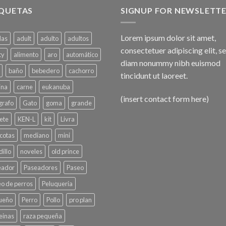
IQUETAS
SIGNUP FOR NEWSLETT
Lorem ipsum dolor sit amet,
das
adult
adulto
adultos
consectetuer adipiscing elit, s
ty
alimento
aro
automático
diam nonummy nibh euismod
baño
bebedero
cachorro
tincidunt ut laoreet.
ina
carne
eukanuba
(insert contact form here)
grafo
Gato
goma
grande
ete
KEN-L
kit
Livra
cotas
mediano
mini
illo
noveles
old prince
eador
Paseadores
Paseo
o de perros
Peluqueria
ueño
Perro
Pollo
pro plan
einas
raza pequeña