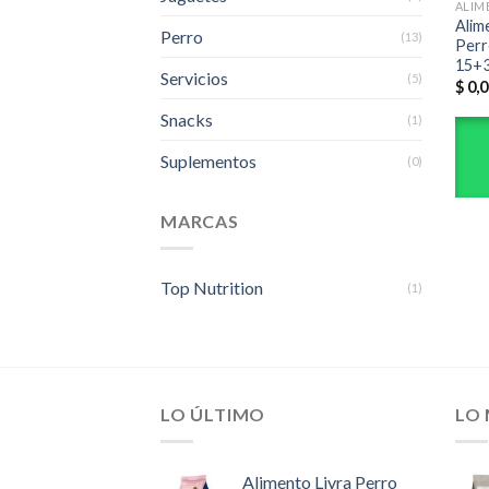
ALIM
Alim
Perro
(13)
Perr
15+
Servicios
(5)
$
0,0
Snacks
(1)
Suplementos
(0)
MARCAS
Top Nutrition
(1)
LO ÚLTIMO
LO
Alimento Livra Perro