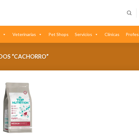
Veterinarias
Pet Shops
Servicios
Clínicas
Profes
DOS “CACHORRO”