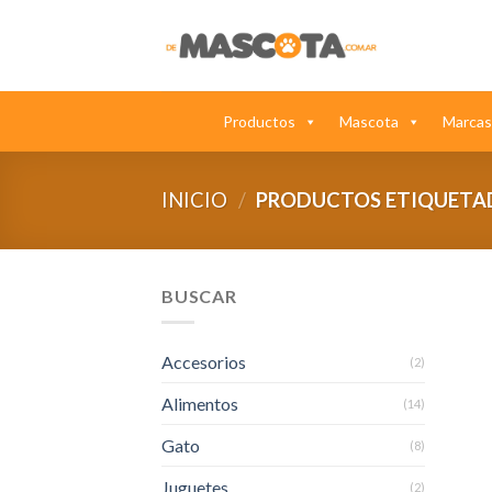
Saltar
al
contenido
Productos
Mascota
Marcas
INICIO
/
PRODUCTOS ETIQUETA
BUSCAR
Accesorios
(2)
Alimentos
(14)
Gato
(8)
Juguetes
(2)