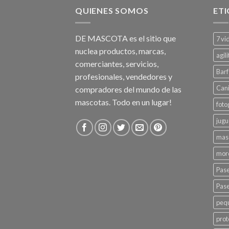
QUIENES SOMOS
ET
DE MASCOTA es el sitio que
7 vi
nuclea productos, marcas,
agili
comerciantes, servicios,
Barf
profesionales, vendedores y
Can
compradores del mundo de las
mascotas. Todo en un lugar!
foto
jugu
mas
mord
Pas
Pase
peq
prot