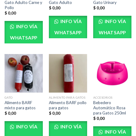
Gato Adulto Carne y
Gato Adulto
Gato Urinary
Pollo
$
0,00
$
0,00
$
0,00
INFO VÍA
INFO VÍA
INFO VÍA
WHATSAPP
WHATSAPP
WHATSAPP
GATO
ALIMENTO PARA GATOS
ACCESORIOS
Alimento BARF
Alimento BARF pollo
Bebedero
mixto para gatos
para gatos
Automático Rosa
para Gatos 250ml
$
0,00
$
0,00
$
0,00
INFO VÍA
INFO VÍA
INFO VÍA