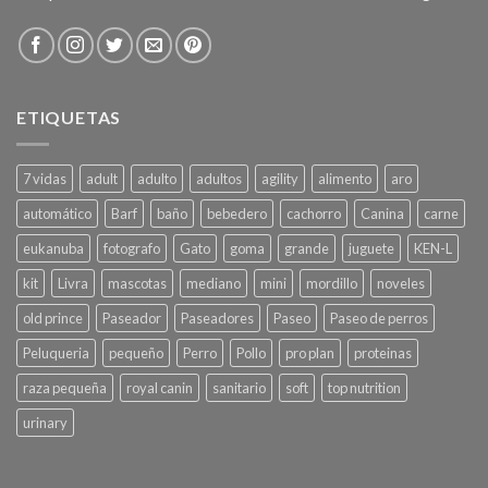
ETIQUETAS
7 vidas
adult
adulto
adultos
agility
alimento
aro
automático
Barf
baño
bebedero
cachorro
Canina
carne
eukanuba
fotografo
Gato
goma
grande
juguete
KEN-L
kit
Livra
mascotas
mediano
mini
mordillo
noveles
old prince
Paseador
Paseadores
Paseo
Paseo de perros
Peluqueria
pequeño
Perro
Pollo
pro plan
proteinas
raza pequeña
royal canin
sanitario
soft
top nutrition
urinary