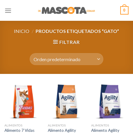
Saltar
0
al
contenido
INICIO
/
PRODUCTOS ETIQUETADOS “GATO”
FILTRAR
ALIMENTOS
ALIMENTOS
ALIMENTOS
Alimento 7 Vidas
Alimento Agility
Alimento Agility