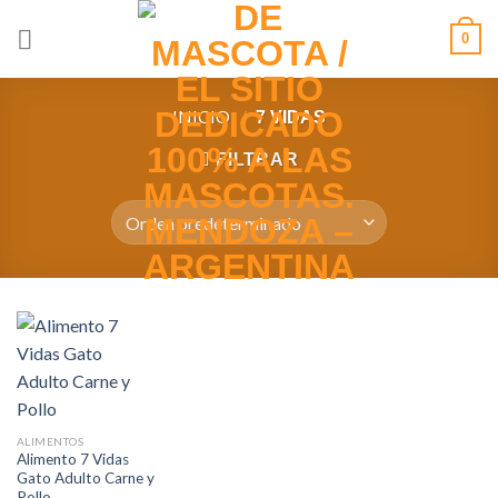
Saltar
0
al
contenido
INICIO
/
7 VIDAS
FILTRAR
ALIMENTOS
Alimento 7 Vidas
Gato Adulto Carne y
Pollo