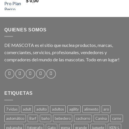
$
0,00
QUIENES SOMOS
DE MASCOTA es el sitio que nuclea productos, marcas,
comerciantes, servicios, profesionales, vendedores y
compradores del mundo de las mascotas. Todo en un lugar!
ETIQUETAS
7 vidas
adult
adulto
adultos
agility
alimento
aro
automático
Barf
baño
bebedero
cachorro
Canina
carne
eukanuba
fotografo
Gato
goma
grande
juguete
KEN-L