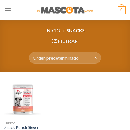
Saltar
0
al
contenido
INICIO
/
SNACKS
FILTRAR
PERRO
Snack Pouch Sieger