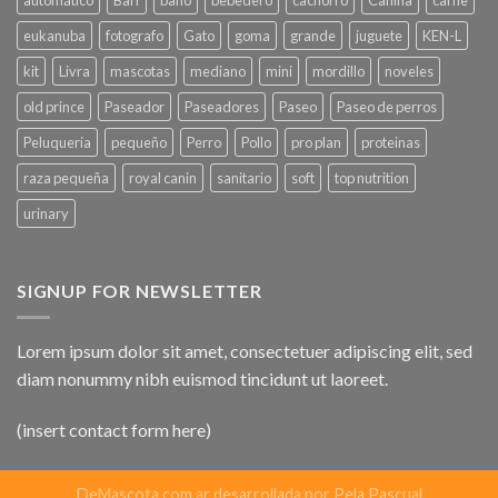
eukanuba
fotografo
Gato
goma
grande
juguete
KEN-L
kit
Livra
mascotas
mediano
mini
mordillo
noveles
old prince
Paseador
Paseadores
Paseo
Paseo de perros
Peluqueria
pequeño
Perro
Pollo
pro plan
proteinas
raza pequeña
royal canin
sanitario
soft
top nutrition
urinary
SIGNUP FOR NEWSLETTER
Lorem ipsum dolor sit amet, consectetuer adipiscing elit, sed
diam nonummy nibh euismod tincidunt ut laoreet.
(insert contact form here)
DeMascota.com.ar desarrollada por Pela Pascual