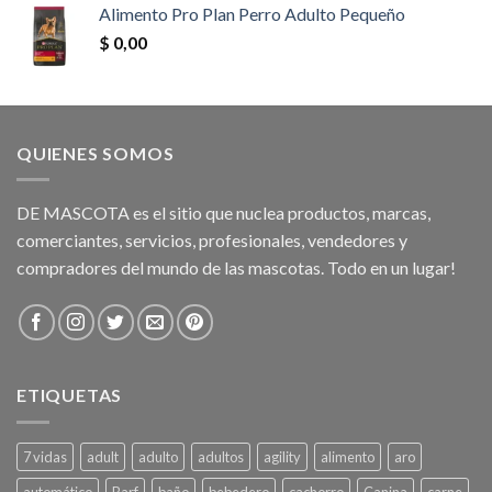
Alimento Pro Plan Perro Adulto Pequeño
$
0,00
QUIENES SOMOS
DE MASCOTA es el sitio que nuclea productos, marcas,
comerciantes, servicios, profesionales, vendedores y
compradores del mundo de las mascotas. Todo en un lugar!
ETIQUETAS
7 vidas
adult
adulto
adultos
agility
alimento
aro
automático
Barf
baño
bebedero
cachorro
Canina
carne