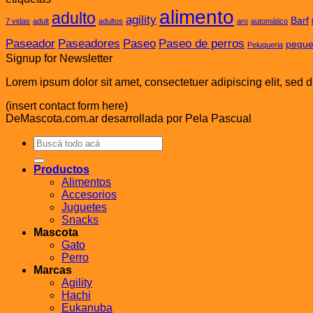
alimento
adulto
agility
Barf
7 vidas
adult
adultos
aro
automático
Paseador
Paseadores
Paseo
Paseo de perros
pequ
Peluqueria
Signup for Newsletter
Lorem ipsum dolor sit amet, consectetuer adipiscing elit, sed
(insert contact form here)
DeMascota.com.ar desarrollada por Pela Pascual
Buscar
por:
Productos
Alimentos
Accesorios
Juguetes
Snacks
Mascota
Gato
Perro
Marcas
Agility
Hachi
Eukanuba