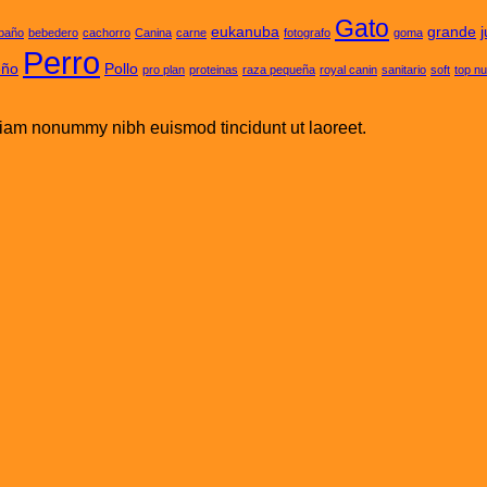
Gato
eukanuba
grande
baño
bebedero
cachorro
Canina
carne
fotografo
goma
Perro
eño
Pollo
pro plan
proteinas
raza pequeña
royal canin
sanitario
soft
top nu
 diam nonummy nibh euismod tincidunt ut laoreet.