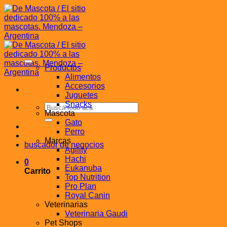
Saltar
al
contenido
Productos
Alimentos
Accesorios
Juguetes
Snacks
Buscar
Mascota
por:
Gato
Perro
Marcas
buscador de negocios
Agility
Hachi
0
Eukanuba
Carrito
Top Nutrition
Pro Plan
Royal Canin
Veterinarias
Veterinaria Gaudi
Pet Shops