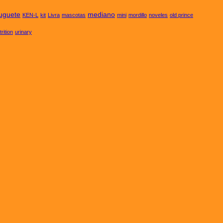
juguete
mediano
KEN-L
kit
Livra
mascotas
mini
mordillo
noveles
old prince
trition
urinary