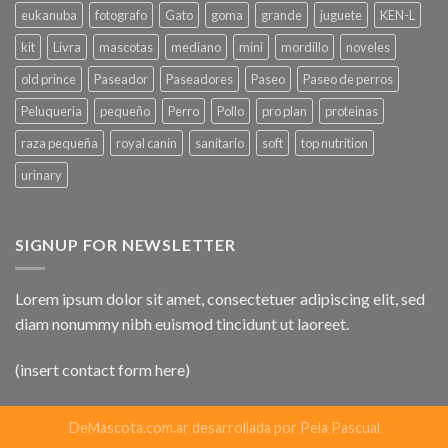
eukanuba
fotografo
Gato
goma
grande
juguete
KEN-L
kit
Livra
mascotas
mediano
mini
mordillo
noveles
old prince
Paseador
Paseadores
Paseo
Paseo de perros
Peluqueria
pequeño
Perro
Pollo
pro plan
proteinas
raza pequeña
royal canin
sanitario
soft
top nutrition
urinary
SIGNUP FOR NEWSLETTER
Lorem ipsum dolor sit amet, consectetuer adipiscing elit, sed
diam nonummy nibh euismod tincidunt ut laoreet.
(insert contact form here)
DeMascota.com.ar desarrollada por Pela Pascual