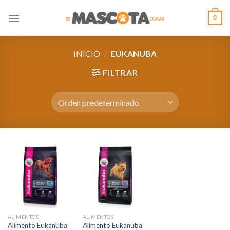
Saltar
0
al
contenido
INICIO
/
EUKANUBA
FILTRAR
ALIMENTOS
ALIMENTOS
Alimento Eukanuba
Alimento Eukanuba