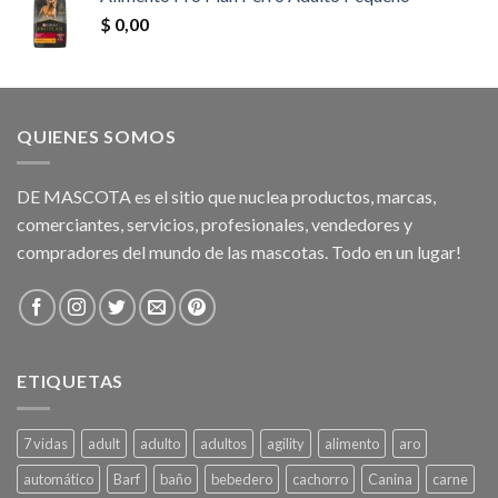
$
0,00
QUIENES SOMOS
DE MASCOTA es el sitio que nuclea productos, marcas,
comerciantes, servicios, profesionales, vendedores y
compradores del mundo de las mascotas. Todo en un lugar!
ETIQUETAS
7 vidas
adult
adulto
adultos
agility
alimento
aro
automático
Barf
baño
bebedero
cachorro
Canina
carne