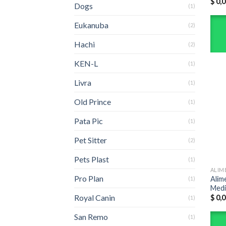
$
0,0
Dogs
(1)
Eukanuba
(2)
Hachi
(2)
KEN-L
(1)
Livra
(1)
Old Prince
(1)
Pata Pic
(1)
Pet Sitter
(2)
Pets Plast
(1)
ALIM
Pro Plan
Alim
(1)
Medi
Royal Canin
$
0,0
(1)
San Remo
(1)