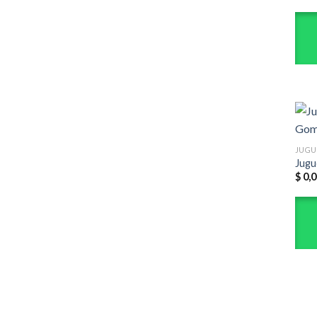
JUGU
Jugu
$
0,0