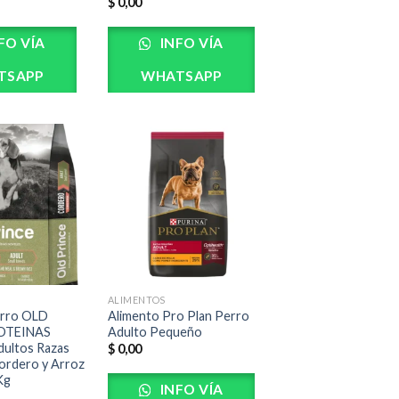
$
0,00
FO VÍA
INFO VÍA
TSAPP
WHATSAPP
ALIMENTOS
erro OLD
Alimento Pro Plan Perro
OTEINAS
Adulto Pequeño
ultos Razas
$
0,00
ordero y Arroz
Kg
INFO VÍA