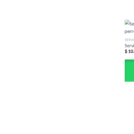
Serv
$
10.