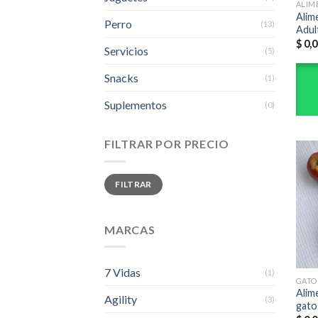
ALIM
Alim
Perro
(13)
Adul
$
0,0
Servicios
(5)
Snacks
(1)
Suplementos
(0)
FILTRAR POR PRECIO
Precio
Precio
FILTRAR
mínimo
máximo
MARCAS
7 Vidas
(1)
GATO
Alim
Agility
(3)
gato