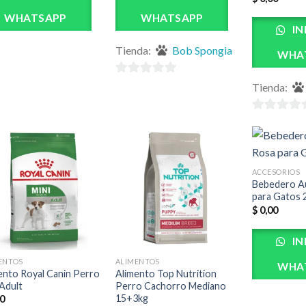
WHATSAPP
WHATSAPP
IN
Tienda:
Bob Spongia
WHA
0
Tienda:
de
5
0
de
5
ACCESORIOS
Bebedero A
para Gatos 
$
0,00
IN
ENTOS
ALIMENTOS
WHA
ento Royal Canin Perro
Alimento Top Nutrition
 Adult
Perro Cachorro Mediano
15+3kg
0