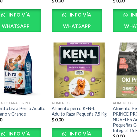
0
$
0,00
$
0,00
INFO VÍA
INFO VÍA
IN
WHATSAPP
WHATSAPP
WHA
ENTO PARA PERRO
ALIMENTOS
ALIMENTOS
ento Livra Perro Adulto
Alimento perro KEN-L
Alimento P
ano y Grande
Adulto Raza Pequeña 7,5 Kg
PRINCE PR
NOVELES Ad
0
$
0,00
Pequeñas C
Integral 15 
INFO VÍA
INFO VÍA
$
0,00