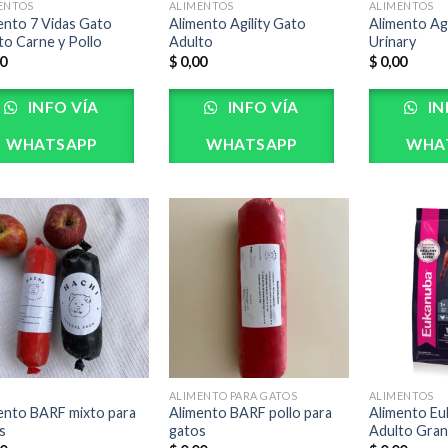
ENTOS
ALIMENTOS
ALIMENTOS
ento 7 Vidas Gato
Alimento Agility Gato
Alimento Agi
to Carne y Pollo
Adulto
Urinary
0
$
0,00
$
0,00
INFO VÍA
INFO VÍA
IN
WHATSAPP
WHATSAPP
WHA
ALIMENTO PARA GATOS
ALIMENTOS
ento BARF mixto para
Alimento BARF pollo para
Alimento Eu
s
gatos
Adulto Gra