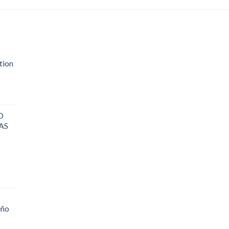
tion
D
AS
eño