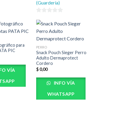
(Guardería)
0
de
5
ográfico para
PERRO
ATA PIC
Snack Pouch Sieger Perro
Adulto Dermaprotect
Cordero
$
0,00
FO VÍA
TSAPP
INFO VÍA
WHATSAPP