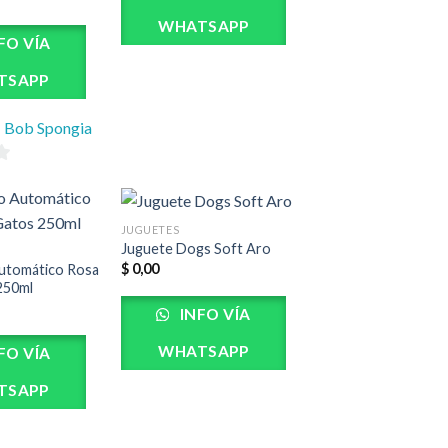
WHATSAPP
FO VÍA
TSAPP
Bob Spongia
JUGUETES
Juguete Dogs Soft Aro
$
0,00
utomático Rosa
250ml
INFO VÍA
WHATSAPP
FO VÍA
TSAPP