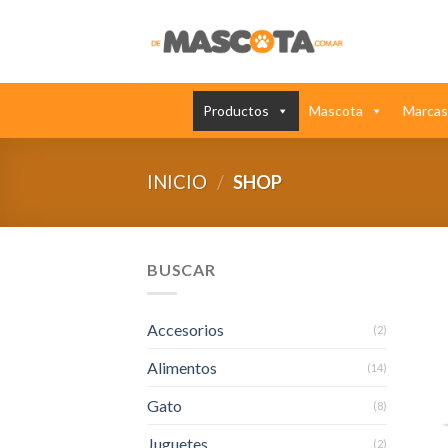
Saltar
al
contenido
Productos
Mascota
Marcas
INICIO
/
SHOP
BUSCAR
Accesorios
(2)
Alimentos
(14)
Gato
(8)
Juguetes
(2)