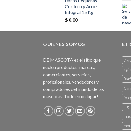
Razas Pequeñas
Cordero y Arroz
Integral 15 Kg
$
0,00
QUIENES SOMOS
ET
DE MASCOTA es el sitio que
7 vi
nuclea productos, marcas,
agili
comerciantes, servicios,
Barf
profesionales, vendedores y
Can
compradores del mundo de las
mascotas. Todo en un lugar!
foto
jugu
mas
mord