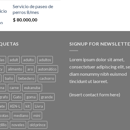
Servicio de paseo de
perros 8/mes
$
80.000,00
IQUETAS
SIGNUP FOR NEWSLETT
Lorem ipsum dolor sit amet,
das
adult
adulto
adultos
consectetuer adipiscing elit, s
ty
alimento
aro
automático
diam nonummy nibh euismod
baño
bebedero
cachorro
tincidunt ut laoreet.
ina
carne
eukanuba
(insert contact form here)
grafo
Gato
goma
grande
ete
KEN-L
kit
Livra
cotas
mediano
mini
illo
noveles
old prince